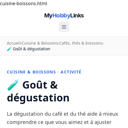
cuisine-boissons.html
My
Hobby
Links
Accueil
›
Cuisine & Boissons
›
Cafés, thés & boissons
›
🧪 Goût & dégustation
CUISINE & BOISSONS · ACTIVITÉ
🧪 Goût &
dégustation
La dégustation du café et du thé aide à mieux
comprendre ce que vous aimez et à ajuster