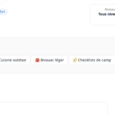
Niveau
fort
Tous niv
Cuisine outdoor
🎒 Bivouac léger
🧭 Checklists de camp