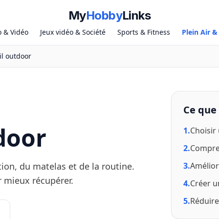
My
Hobby
Links
o & Vidéo
Jeux vidéo & Société
Sports & Fitness
Plein Air 
l outdoor
Ce que 
door
1.
Choisir
2.
Compren
ion, du matelas et de la routine.
3.
Améliore
r mieux récupérer.
4.
Créer u
5.
Réduire