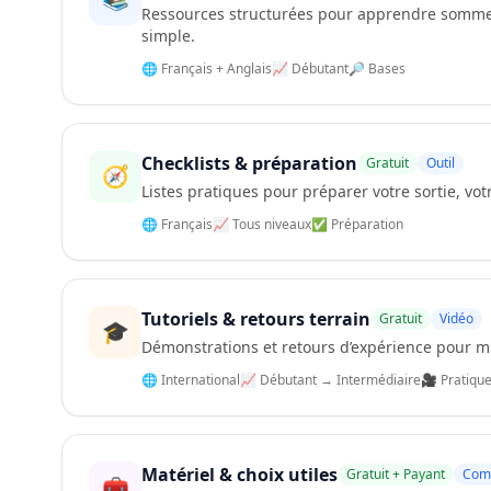
Ressources structurées pour apprendre sommei
simple.
🌐 Français + Anglais
📈 Débutant
🔎 Bases
Checklists & préparation
Gratuit
Outil
🧭
Listes pratiques pour préparer votre sortie, votr
🌐 Français
📈 Tous niveaux
✅ Préparation
Tutoriels & retours terrain
Gratuit
Vidéo
🎓
Démonstrations et retours d’expérience pour mi
🌐 International
📈 Débutant → Intermédiaire
🎥 Pratiqu
Matériel & choix utiles
Gratuit + Payant
Comp
🧰