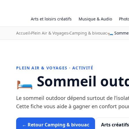
Arts et loisirs créatifs
Musique & Audio
Phot
Accueil
›
Plein Air & Voyages
›
Camping & bivouac
›
🛏️ Sommei
PLEIN AIR & VOYAGES · ACTIVITÉ
🛏️ Sommeil out
Le sommeil outdoor dépend surtout de l’isolat
Cette fiche vous aide à gagner en confort pou
← Retour Camping & bivouac
Arts créatifs