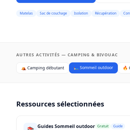
Matelas
Sac de couchage
Isolation
Récupération
Con
AUTRES ACTIVITÉS — CAMPING & BIVOUAC
🛏️ Sommeil outdoor
⛺ Camping débutant
🔥 
Ressources sélectionnées
Guides Sommeil outdoor
Gratuit
Guide
📚