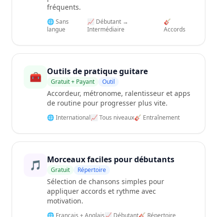
fréquents.
🌐 Sans
📈 Débutant →
🎸
langue
Intermédiaire
Accords
Outils de pratique guitare
🧰
Gratuit + Payant
Outil
Accordeur, métronome, ralentisseur et apps
de routine pour progresser plus vite.
🌐 International
📈 Tous niveaux
🎸 Entraînement
Morceaux faciles pour débutants
🎵
Gratuit
Répertoire
Sélection de chansons simples pour
appliquer accords et rythme avec
motivation.
🌐 Français + Anglais
📈 Débutant
🎸 Répertoire